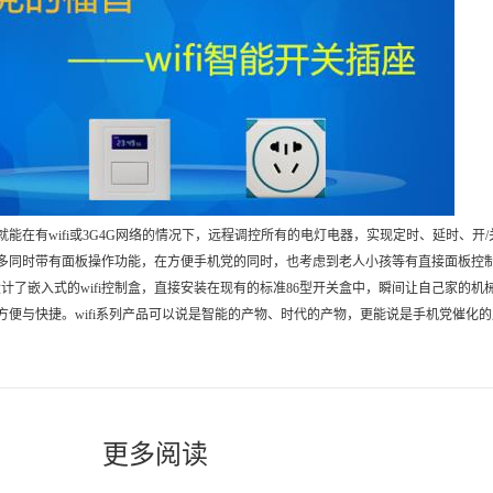
能在有wifi或3G4G网络的情况下，远程调控所有的电灯电器，实现定时、延时、开
大多同时带有面板操作功能，在方便手机党的同时，也考虑到老人小孩等有直接面板控制需
嵌入式的wifi控制盒，直接安装在现有的标准86型开关盒中，瞬间让自己家的机械开
的方便与快捷。wifi系列产品可以说是智能的产物、时代的产物，更能说是手机党催化
更多阅读