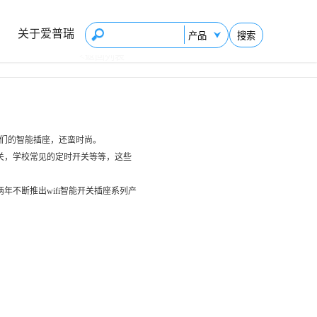
关于爱普瑞
<返回列表
他们的智能插座，还蛮时尚。
关，学校常见的定时开关等等，这些
不断推出wifi智能开关插座系列产