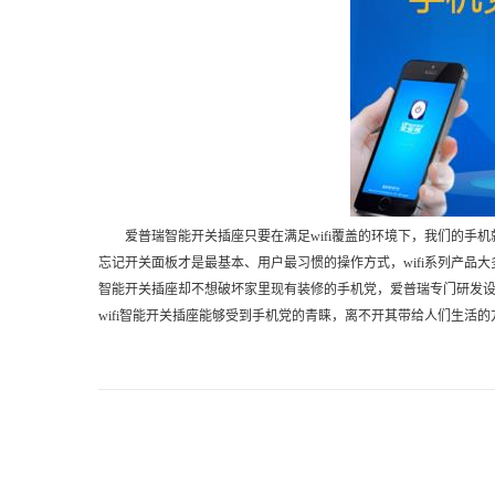
爱普瑞智能开关插座只要在满足wifi覆盖的环境下，我们的手机就
忘记开关面板才是最基本、用户最习惯的操作方式，wifi系列产品
智能开关插座却不想破坏家里现有装修的手机党，爱普瑞专门研发设计了
wifi智能开关插座能够受到手机党的青睐，离不开其带给人们生活