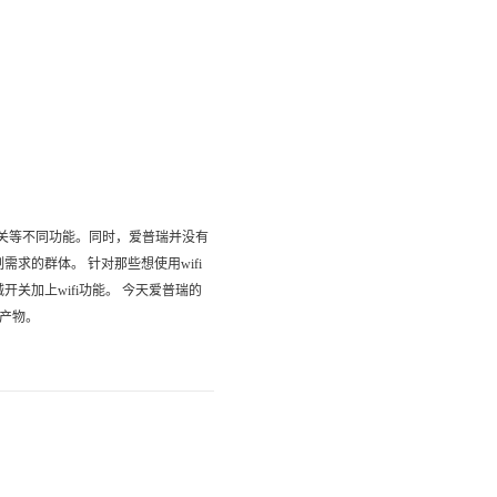
/关等不同功能。同时，爱普瑞并没有
求的群体。 针对那些想使用wifi
关加上wifi功能。 今天爱普瑞的
的产物。