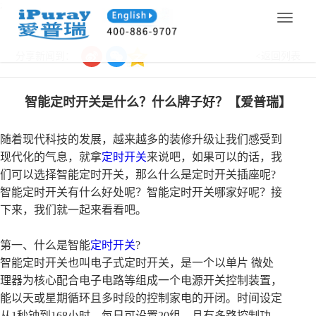
;
Toggle
navigat


分享新闻到：
<返回列表
智能定时开关是什么？什么牌子好？【爱普瑞】
随着现代科技的发展，越来越多的装修升级让我们感受到
现代化的气息，就拿
定时开关
来说吧，如果可以的话，我
们可以选择智能定时开关，那么什么是定时开关插座呢?
智能定时开关有什么好处呢？智能定时开关哪家好呢？接
下来，我们就一起来看看吧。
第一、什么是智能
定时开关
?
智能定时开关也叫电子式定时开关，是一个以单片 微处
理器为核心配合电子电路等组成一个电源开关控制装置，
能以天或星期循环且多时段的控制家电的开闭。时间设定
从1秒钟到168小时，每日可设置20组，且有多路控制功