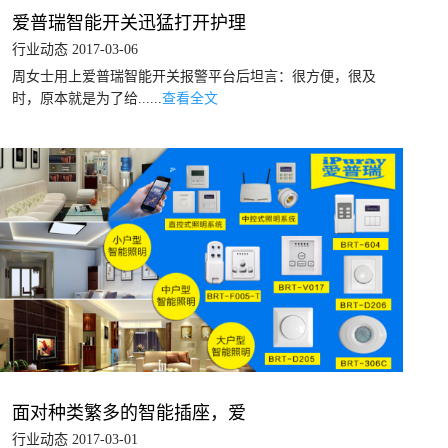
爱普瑞智能开关迅猛打开护理
行业动态 2017-03-06
周女士用上爱普瑞智能开关报警平台后坦言：很方便，很及
时，原本就是为了给......
查看全文
面对种类繁多的智能插座，爱
行业动态 2017-03-01