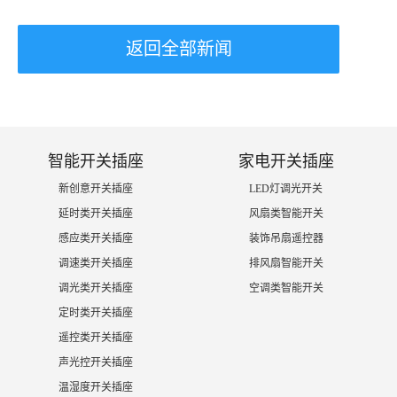
返回全部新闻
智能开关插座
家电开关插座
新创意开关插座
LED灯调光开关
延时类开关插座
风扇类智能开关
感应类开关插座
装饰吊扇遥控器
调速类开关插座
排风扇智能开关
调光类开关插座
空调类智能开关
定时类开关插座
遥控类开关插座
声光控开关插座
温湿度开关插座