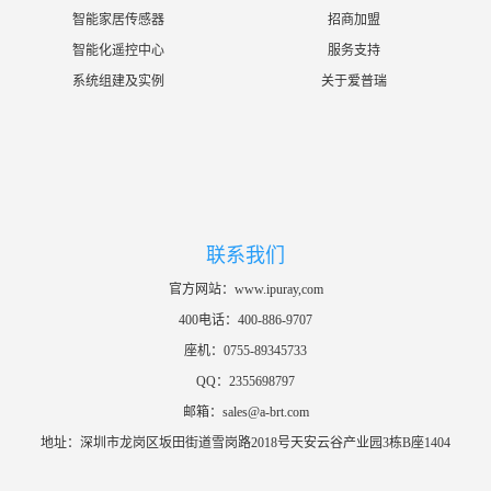
智能家居传感器
招商加盟
智能化遥控中心
服务支持
系统组建及实例
关于爱普瑞
联系我们
官方网站：www.ipuray,com
400电话：
400-886-9707
座机：
0755-89345733
QQ：2355698797
邮箱：sales@a-brt.com
地址：深圳市龙岗区坂田街道雪岗路2018号天安云谷产业园3栋B座1404