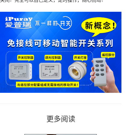
关闭？完全可以自己定义，定时操作，随心而动！
更多阅读