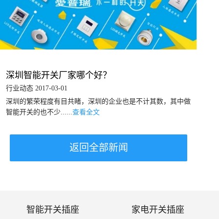
深圳智能开关厂家哪个好？
行业动态 2017-03-01
深圳的繁荣程度有目共睹，深圳的企业也是不计其数，其中做
智能开关的也不少......
查看全文
返回全部新闻
智能开关插座
家电开关插座