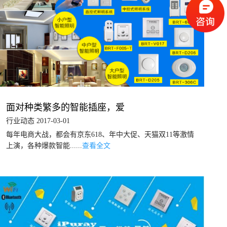
面对种类繁多的智能插座，爱
行业动态 2017-03-01
每年电商大战，都会有京东618、年中大促、天猫双11等激情
上演，各种爆款智能......
查看全文