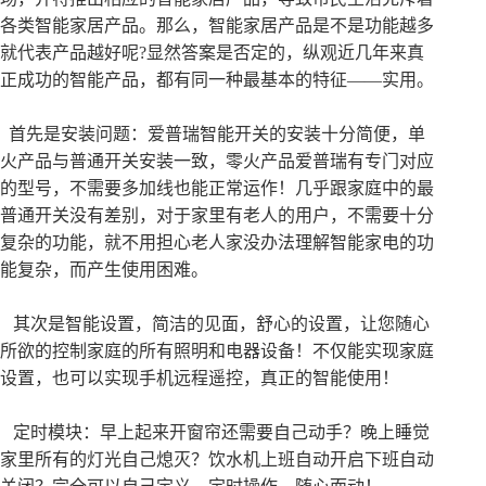
各类智能家居产品。那么，智能家居产品是不是功能越多
就代表产品越好呢?显然答案是否定的，纵观近几年来真
正成功的智能产品，都有同一种最基本的特征——实用。
首先是安装问题：爱普瑞智能开关的安装十分简便，单
火产品与普通开关安装一致，零火产品爱普瑞有专门对应
的型号，不需要多加线也能正常运作！几乎跟家庭中的最
普通开关没有差别，对于家里有老人的用户，不需要十分
复杂的功能，就不用担心老人家没办法理解智能家电的功
能复杂，而产生使用困难。
其次是智能设置，简洁的见面，舒心的设置，让您随心
所欲的控制家庭的所有照明和电器设备！不仅能实现家庭
设置，也可以实现手机远程遥控，真正的智能使用！
定时模块：早上起来开窗帘还需要自己动手？晚上睡觉
家里所有的灯光自己熄灭？饮水机上班自动开启下班自动